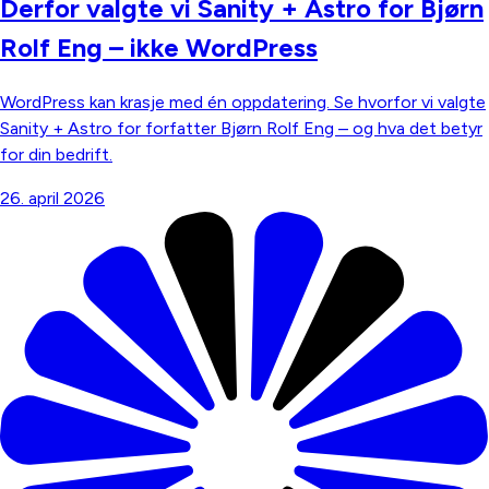
Derfor valgte vi Sanity + Astro for Bjørn
Rolf Eng – ikke WordPress
WordPress kan krasje med én oppdatering. Se hvorfor vi valgte
Sanity + Astro for forfatter Bjørn Rolf Eng – og hva det betyr
for din bedrift.
26. april 2026