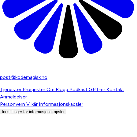
Digitalbyrå for norske bedrifter
post@kodemagisk.no
Tjenester
Prosjekter
Om
Blogg
Podkast
GPT-er
Kontakt
Anmeldelser
Personvern
Vilkår
Informasjonskapsler
Innstillinger for informasjonskapsler
© 2026 Kodemagisk AS. Alle rettigheter reservert.
Org.nr: 937 052 952