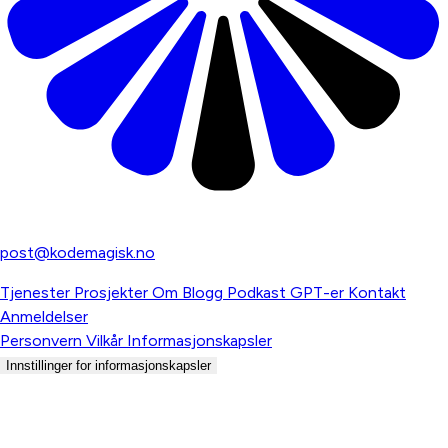
Digitalbyrå for norske bedrifter
post@kodemagisk.no
Tjenester
Prosjekter
Om
Blogg
Podkast
GPT-er
Kontakt
Anmeldelser
Personvern
Vilkår
Informasjonskapsler
Innstillinger for informasjonskapsler
© 2026 Kodemagisk AS. Alle rettigheter reservert.
Org.nr: 937 052 952