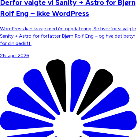
Derfor valgte vi Sanity + Astro for Bjørn
Rolf Eng – ikke WordPress
WordPress kan krasje med én oppdatering. Se hvorfor vi valgte
Sanity + Astro for forfatter Bjørn Rolf Eng – og hva det betyr
for din bedrift.
26. april 2026