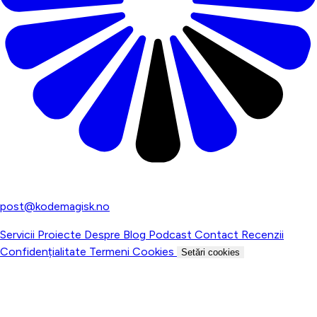
Agenție digitală pentru afaceri norvegiene
post@kodemagisk.no
Servicii
Proiecte
Despre
Blog
Podcast
Contact
Recenzii
Confidențialitate
Termeni
Cookies
Setări cookies
© 2026 Kodemagisk AS. Toate drepturile rezervate.
Org.nr: 937 052 952