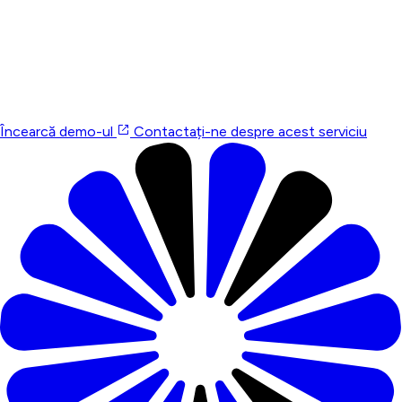
Încearcă demo-ul și discutăm
Demo-ul este deschis. Testează fluxul de programare și vezi
cum ar fi pentru un client. Dacă ai întrebări, discutăm și vedem
ce se potrivește pentru salonul tău.
Încearcă demo-ul
Contactați-ne despre acest serviciu