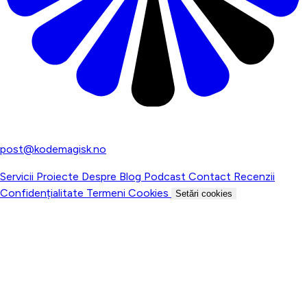
Agenție digitală pentru afaceri norvegiene
post@kodemagisk.no
Servicii
Proiecte
Despre
Blog
Podcast
Contact
Recenzii
Confidențialitate
Termeni
Cookies
Setări cookies
© 2026 Kodemagisk AS. Toate drepturile rezervate.
Org.nr: 937 052 952